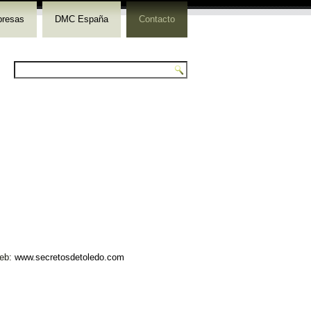
resas
DMC España
Contacto
web:
www.secretosdetoledo.com